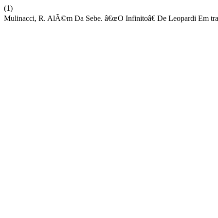
(1)
Mulinacci, R. AlÃ©m Da Sebe. â€œO Infinitoâ€ De Leopardi Em t