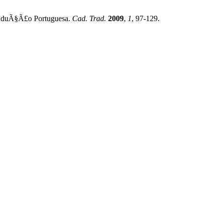
raduÃ§Ã£o Portuguesa.
Cad. Trad.
2009
,
1
, 97-129.