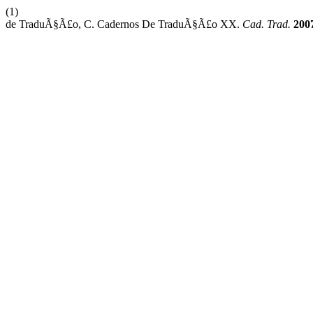
(1)
de TraduÃ§Ã£o, C. Cadernos De TraduÃ§Ã£o XX.
Cad. Trad.
200