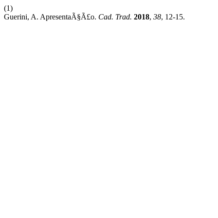
(1)
Guerini, A. ApresentaÃ§Ã£o.
Cad. Trad.
2018
,
38
, 12-15.