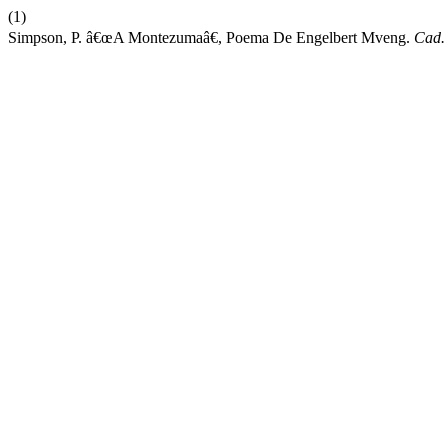
(1)
Simpson, P. â€œA Montezumaâ€, Poema De Engelbert Mveng.
Cad.