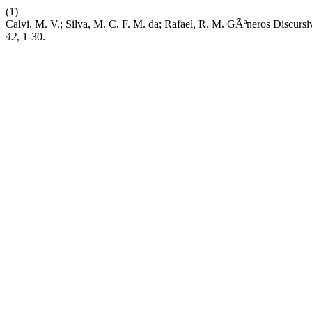
(1)
Calvi, M. V.; Silva, M. C. F. M. da; Rafael, R. M. GÃªneros Discur
42
, 1-30.