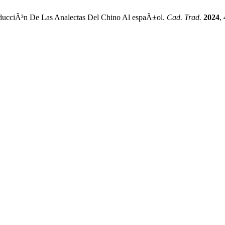
traducciÃ³n De Las Analectas Del Chino Al espaÃ±ol.
Cad. Trad.
2024
,