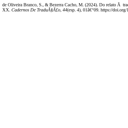
de Oliveira Branco, S., & Bezerra Cacho, M. (2024). Do relato Ã t
XX.
Cadernos De TraduÃ§Ã£o
,
44
(esp. 4), 01â€“09. https://doi.o