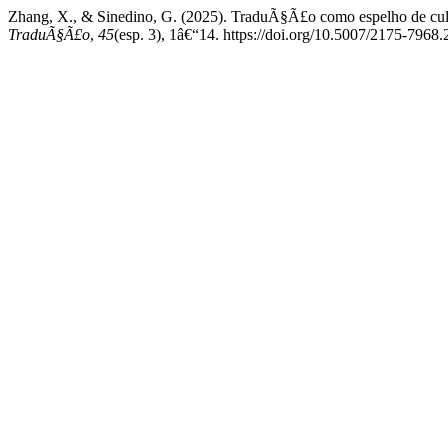
Zhang, X., & Sinedino, G. (2025). TraduÃ§Ã£o como espelho de cultu
TraduÃ§Ã£o
,
45
(esp. 3), 1â€“14. https://doi.org/10.5007/2175-796