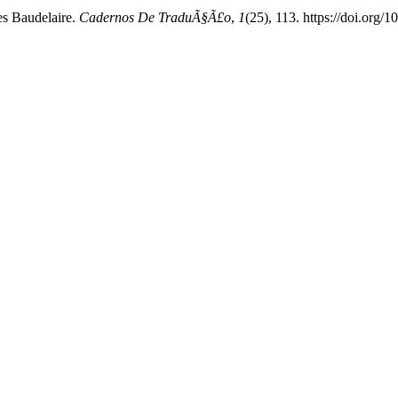
les Baudelaire.
Cadernos De TraduÃ§Ã£o
,
1
(25), 113. https://doi.or