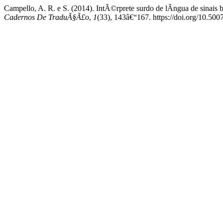
Campello, A. R. e S. (2014). IntÃ©rprete surdo de lÃ­ngua de sinais 
Cadernos De TraduÃ§Ã£o
,
1
(33), 143â€“167. https://doi.org/10.5