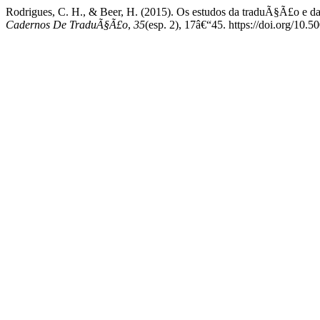
Rodrigues, C. H., & Beer, H. (2015). Os estudos da traduÃ§Ã£o e da
Cadernos De TraduÃ§Ã£o
,
35
(esp. 2), 17â€“45. https://doi.org/1