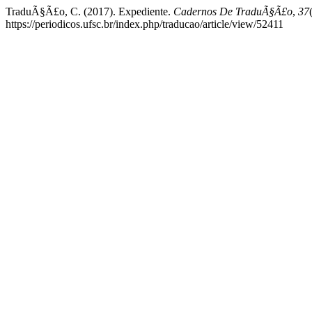
TraduÃ§Ã£o, C. (2017). Expediente.
Cadernos De TraduÃ§Ã£o
,
37
https://periodicos.ufsc.br/index.php/traducao/article/view/52411