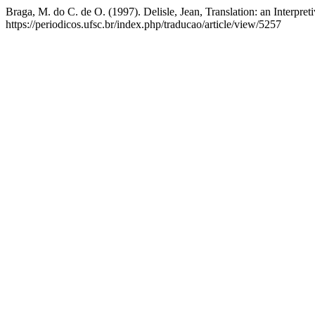
Braga, M. do C. de O. (1997). Delisle, Jean, Translation: an Interpre
https://periodicos.ufsc.br/index.php/traducao/article/view/5257