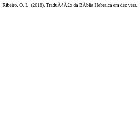
Ribeiro, O. L. (2018). TraduÃ§Ã£o da BÃ­blia Hebraica em dez versÃ