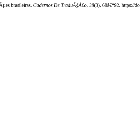
µes brasileiras.
Cadernos De TraduÃ§Ã£o
,
38
(3), 68â€“92. https:/