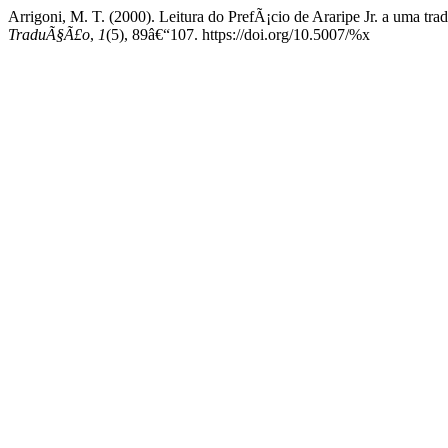
Arrigoni, M. T. (2000). Leitura do PrefÃ¡cio de Araripe Jr. a uma 
TraduÃ§Ã£o
,
1
(5), 89â€“107. https://doi.org/10.5007/%x