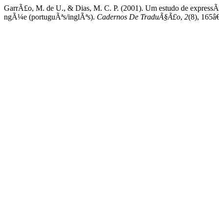
GarrÃ£o, M. de U., & Dias, M. C. P. (2001). Um estudo de expressÃ
ngÃ¼e (portuguÃªs/inglÃªs).
Cadernos De TraduÃ§Ã£o
,
2
(8), 165â