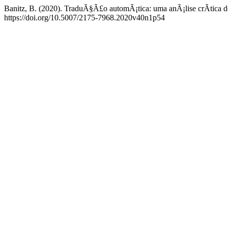
Banitz, B. (2020). TraduÃ§Ã£o automÃ¡tica: uma anÃ¡lise crÃ­tica 
https://doi.org/10.5007/2175-7968.2020v40n1p54