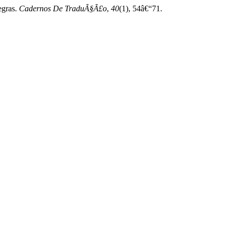
egras.
Cadernos De TraduÃ§Ã£o
,
40
(1), 54â€“71.