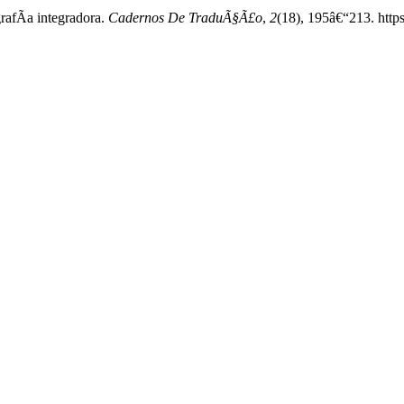
rafÃ­a integradora.
Cadernos De TraduÃ§Ã£o
,
2
(18), 195â€“213. http