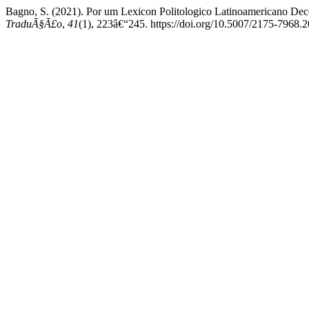
Bagno, S. (2021). Por um Lexicon Politologico Latinoamericano De
TraduÃ§Ã£o
,
41
(1), 223â€“245. https://doi.org/10.5007/2175-7968.