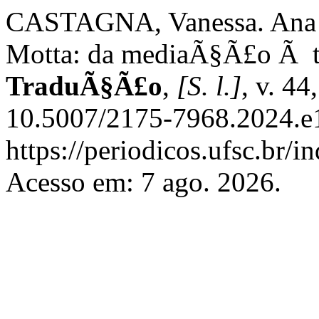
CASTAGNA, Vanessa. Ana d
Motta: da mediaÃ§Ã£o Ã 
TraduÃ§Ã£o
,
[S. l.]
, v. 44
10.5007/2175-7968.2024.e
https://periodicos.ufsc.br/
Acesso em: 7 ago. 2026.