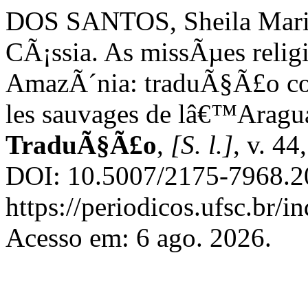
DOS SANTOS, Sheila Mari
CÃ¡ssia. As missÃµes relig
AmazÃ´nia: traduÃ§Ã£o co
les sauvages de lâ€™Aragu
TraduÃ§Ã£o
,
[S. l.]
, v. 44
DOI: 10.5007/2175-7968.2
https://periodicos.ufsc.br/
Acesso em: 6 ago. 2026.