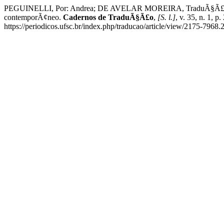
PEGUINELLI, Por: Andrea; DE AVELAR MOREIRA, TraduÃ§Ã£o de: 
contemporÃ¢neo.
Cadernos de TraduÃ§Ã£o
,
[S. l.]
, v. 35, n. 1,
https://periodicos.ufsc.br/index.php/traducao/article/view/2175-796