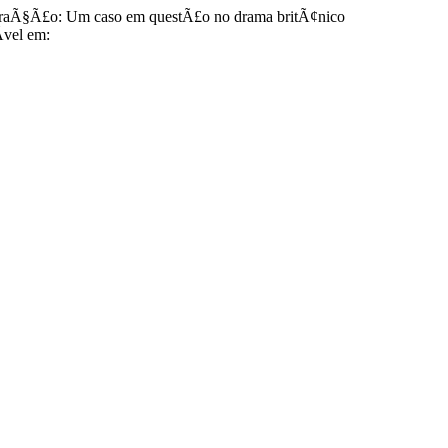
aÃ§Ã£o: Um caso em questÃ£o no drama britÃ¢nico
­vel em: