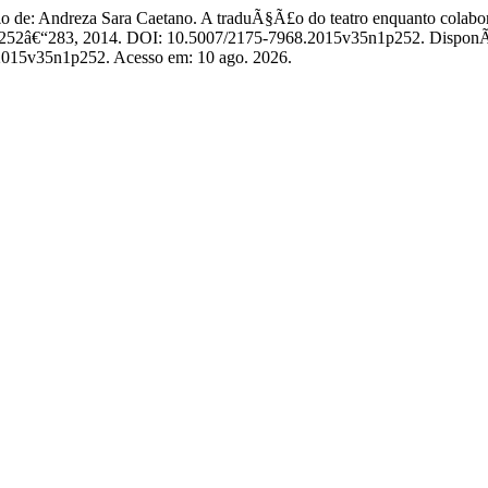
Andreza Sara Caetano. A traduÃ§Ã£o do teatro enquanto colabor
 p. 252â€“283, 2014. DOI: 10.5007/2175-7968.2015v35n1p252. DisponÃ
8.2015v35n1p252. Acesso em: 10 ago. 2026.