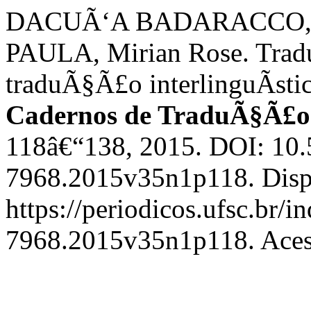
DACUÃ‘A BADARACCO, L
PAULA, Mirian Rose. Tradu
traduÃ§Ã£o interlinguÃ­sti
Cadernos de TraduÃ§Ã£o
118â€“138, 2015. DOI: 10
7968.2015v35n1p118. Disp
https://periodicos.ufsc.br/
7968.2015v35n1p118. Acess