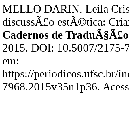
MELLO DARIN, Leila Cristi
discussÃ£o estÃ©tica: Crian
Cadernos de TraduÃ§Ã£o
2015. DOI: 10.5007/2175-
em:
https://periodicos.ufsc.br/
7968.2015v35n1p36. Acesso