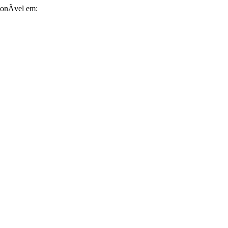
ponÃ­vel em: