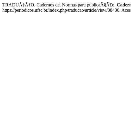
TRADUÃ‡ÃƒO, Cadernos de. Normas para publicaÃ§Ã£o.
Cader
https://periodicos.ufsc.br/index.php/traducao/article/view/38430. Ace