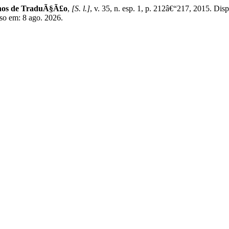
nos de TraduÃ§Ã£o
,
[S. l.]
, v. 35, n. esp. 1, p. 212â€“217, 2015. Dis
sso em: 8 ago. 2026.