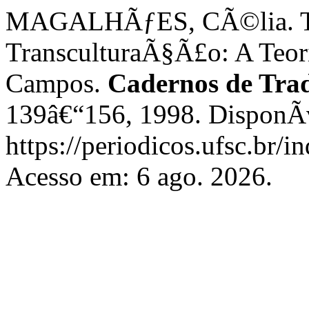
MAGALHÃƒES, CÃ©lia. T
TransculturaÃ§Ã£o: A Teor
Campos.
Cadernos de Tr
139â€“156, 1998. DisponÃ­
https://periodicos.ufsc.br/i
Acesso em: 6 ago. 2026.