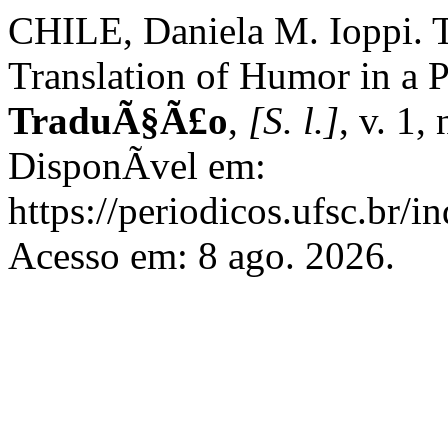
CHILE, Daniela M. Ioppi. T
Translation of Humor in a 
TraduÃ§Ã£o
,
[S. l.]
, v. 1,
DisponÃ­vel em:
https://periodicos.ufsc.br/i
Acesso em: 8 ago. 2026.