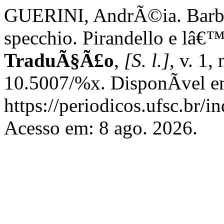
GUERINI, AndrÃ©ia. Barbi
specchio. Pirandello e lâ€™
TraduÃ§Ã£o
,
[S. l.]
, v. 1,
10.5007/%x. DisponÃ­vel e
https://periodicos.ufsc.br/i
Acesso em: 8 ago. 2026.