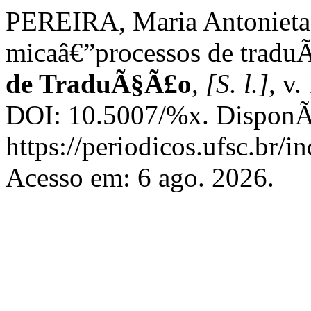
PEREIRA, Maria Antonieta
micaâ€”processos de trad
de TraduÃ§Ã£o
,
[S. l.]
, v.
DOI: 10.5007/%x. DisponÃ­
https://periodicos.ufsc.br/i
Acesso em: 6 ago. 2026.