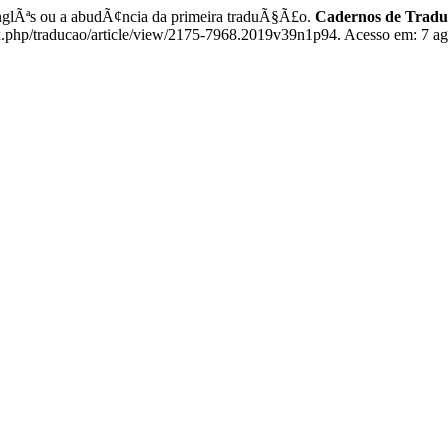
lÃªs ou a abudÃ¢ncia da primeira traduÃ§Ã£o.
Cadernos de Trad
x.php/traducao/article/view/2175-7968.2019v39n1p94. Acesso em: 7 ag