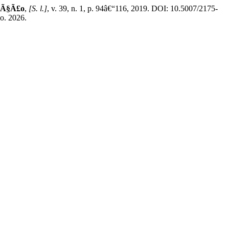
uÃ§Ã£o
,
[S. l.]
, v. 39, n. 1, p. 94â€“116, 2019. DOI: 10.5007/2175-
o. 2026.