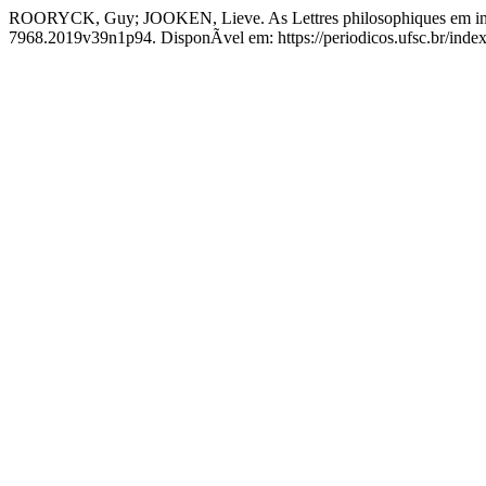
ROORYCK, Guy; JOOKEN, Lieve. As Lettres philosophiques em ing
7968.2019v39n1p94. DisponÃ­vel em: https://periodicos.ufsc.br/inde