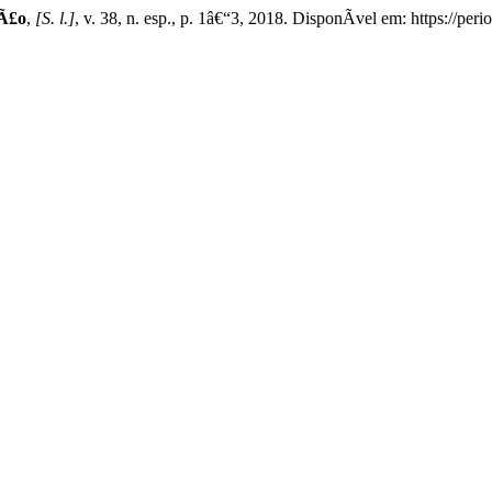
Ã£o
,
[S. l.]
, v. 38, n. esp., p. 1â€“3, 2018. DisponÃ­vel em: https://pe