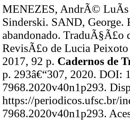
MENEZES, AndrÃ© LuÃ­s L
Sinderski. SAND, George. 
abandonado. TraduÃ§Ã£o d
RevisÃ£o de Lucia Peixoto
2017, 92 p.
Cadernos de 
p. 293â€“307, 2020. DOI: 
7968.2020v40n1p293. Disp
https://periodicos.ufsc.br/
7968.2020v40n1p293. Acess