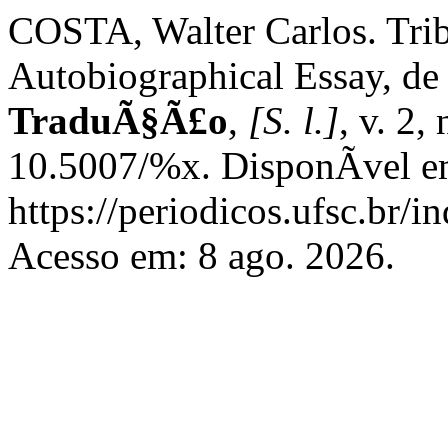
COSTA, Walter Carlos. Tr
Autobiographical Essay, de
TraduÃ§Ã£o
,
[S. l.]
, v. 2
10.5007/%x. DisponÃ­vel e
https://periodicos.ufsc.br/i
Acesso em: 8 ago. 2026.