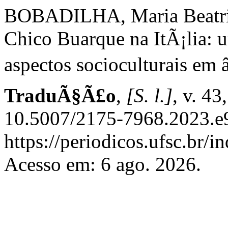
BOBADILHA, Maria Beatr
Chico Buarque na ItÃ¡lia: 
aspectos socioculturais em 
TraduÃ§Ã£o
,
[S. l.]
, v. 43
10.5007/2175-7968.2023.e9
https://periodicos.ufsc.br/
Acesso em: 6 ago. 2026.