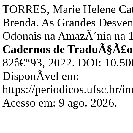
TORRES, Marie Helene 
Brenda. As Grandes Desvent
Odonais na AmazÃ´nia na 
Cadernos de TraduÃ§Ã£o
82â€“93, 2022. DOI: 10.5
DisponÃ­vel em:
https://periodicos.ufsc.br/
Acesso em: 9 ago. 2026.