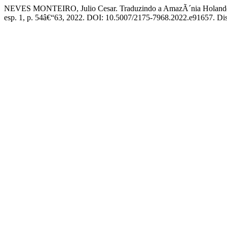
NEVES MONTEIRO, Julio Cesar. Traduzindo a AmazÃ´nia Holandesa
esp. 1, p. 54â€“63, 2022. DOI: 10.5007/2175-7968.2022.e91657. Dispo