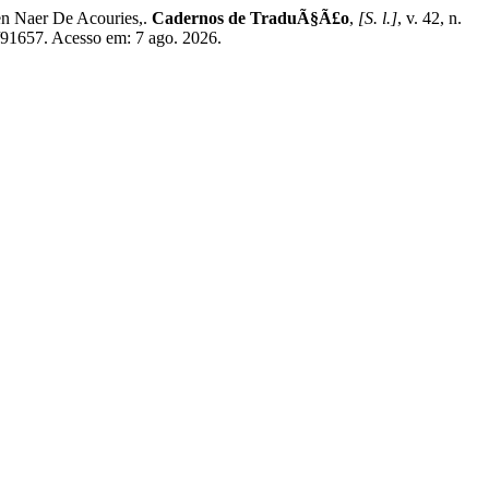
n Naer De Acouries,.
Cadernos de TraduÃ§Ã£o
,
[S. l.]
, v. 42, n.
w/91657. Acesso em: 7 ago. 2026.