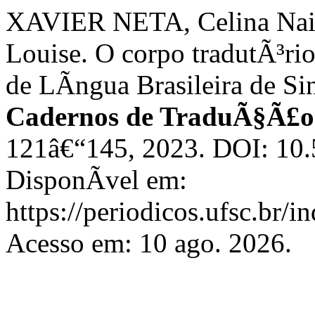
XAVIER NETA, Celina Na
Louise. O corpo tradutÃ³ri
de LÃ­ngua Brasileira de Si
Cadernos de TraduÃ§Ã£o
121â€“145, 2023. DOI: 10
DisponÃ­vel em:
https://periodicos.ufsc.br/
Acesso em: 10 ago. 2026.