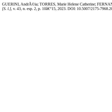
GUERINI, AndrÃ©ia; TORRES, Marie Helene Catherine; FERNANDES
[S. l.]
, v. 43, n. esp. 2, p. 10â€“15, 2023. DOI: 10.5007/2175-7968.2