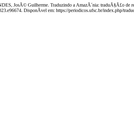
, JosÃ© Guilherme. Traduzindo a AmazÃ´nia: traduÃ§Ã£o de relat
023.e96674. DisponÃ­vel em: https://periodicos.ufsc.br/index.php/tradu