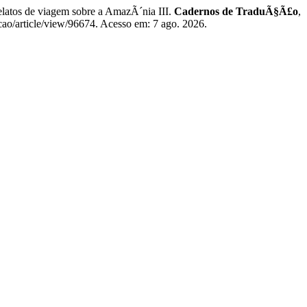
os de viagem sobre a AmazÃ´nia III.
Cadernos de TraduÃ§Ã£o
,
cao/article/view/96674. Acesso em: 7 ago. 2026.