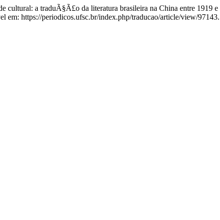
ultural: a traduÃ§Ã£o da literatura brasileira na China entre 1919 
m: https://periodicos.ufsc.br/index.php/traducao/article/view/97143.