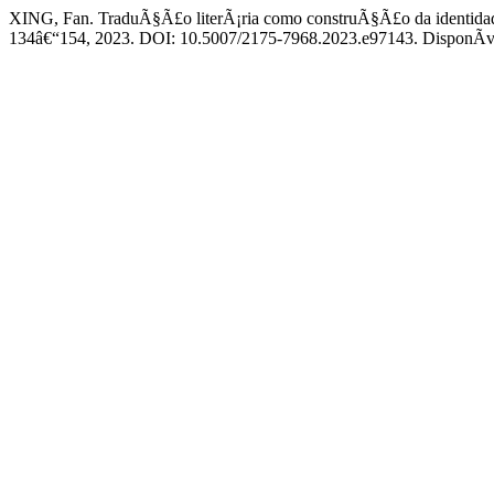
XING, Fan. TraduÃ§Ã£o literÃ¡ria como construÃ§Ã£o da identidade c
134â€“154, 2023. DOI: 10.5007/2175-7968.2023.e97143. DisponÃ­vel e