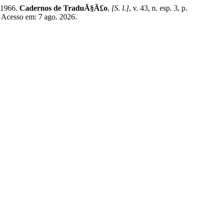
e 1966.
Cadernos de TraduÃ§Ã£o
,
[S. l.]
, v. 43, n. esp. 3, p.
 Acesso em: 7 ago. 2026.