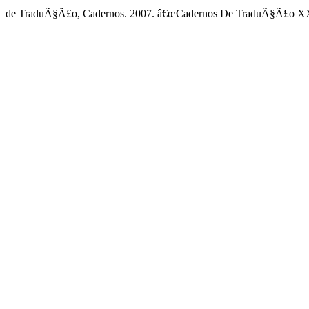
de TraduÃ§Ã£o, Cadernos. 2007. â€œCadernos De TraduÃ§Ã£o X