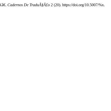
Xâ€.
Cadernos De TraduÃ§Ã£o
2 (20). https://doi.org/10.5007/%x.