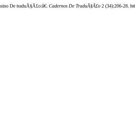
sino De traduÃ§Ã£o:â€.
Cadernos De TraduÃ§Ã£o
2 (34):206-28. h