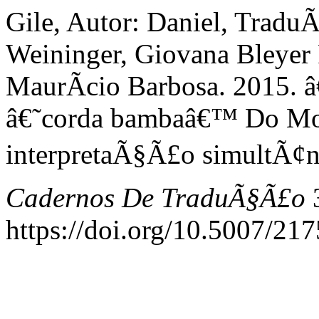
Gile, Autor: Daniel, Trad
Weininger, Giovana Bleyer 
MaurÃ­cio Barbosa. 2015. 
â€˜corda bambaâ€™ Do Mo
interpretaÃ§Ã£o simultÃ¢n
Cadernos De TraduÃ§Ã£o
3
https://doi.org/10.5007/2