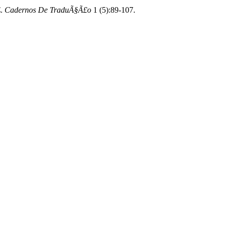
.
Cadernos De TraduÃ§Ã£o
1 (5):89-107.