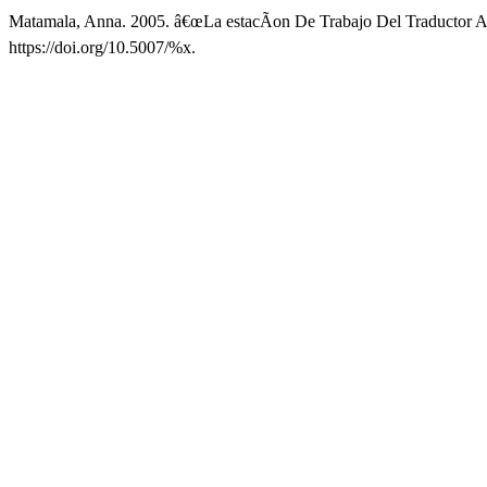
Matamala, Anna. 2005. â€œLa estacÃ­on De Trabajo Del Traductor Au
https://doi.org/10.5007/%x.