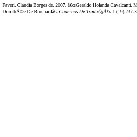
Faveri, Claudia Borges de. 2007. â€œGeraldo Holanda Cavalcanti
DorothÃ©e De Bruchardâ€.
Cadernos De TraduÃ§Ã£o
1 (19):237-39