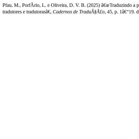
Pfau, M., PorfÃ­rio, L. e Oliveira, D. V. B. (2025) â€œTraduzindo 
tradutores e tradutorasâ€,
Cadernos de TraduÃ§Ã£o
, 45, p. 1â€“19.