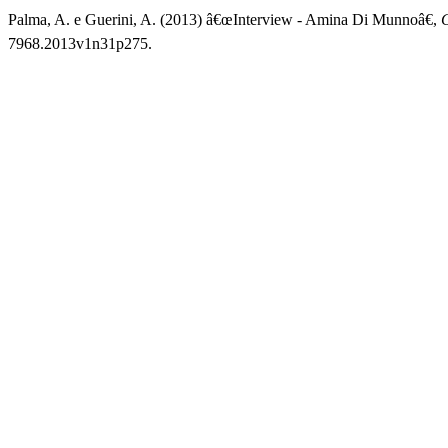
Palma, A. e Guerini, A. (2013) â€œInterview - Amina Di Munnoâ€,
7968.2013v1n31p275.