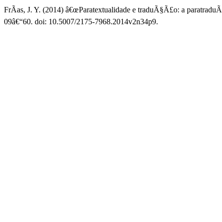
FrÃ­as, J. Y. (2014) â€œParatextualidade e traduÃ§Ã£o: a paratraduÃ§Ã
09â€“60. doi: 10.5007/2175-7968.2014v2n34p9.