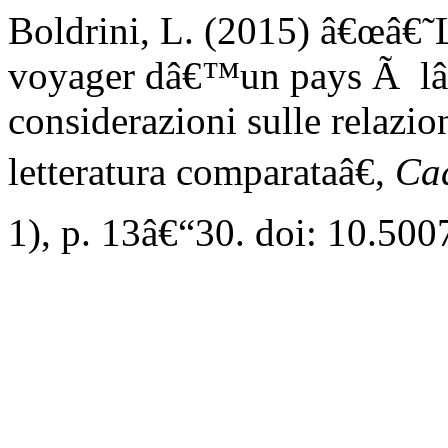
Boldrini, L. (2015) â€œâ€
voyager dâ€™un pays Ã l
considerazioni sulle relazion
letteratura comparataâ€,
Ca
1), p. 13â€“30. doi: 10.5