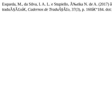
Esqueda, M., da Silva, I. A. L. e Stupiello, Ã‰rika N. de A. (2017
traduÃ§Ã£oâ€,
Cadernos de TraduÃ§Ã£o
, 37(3), p. 160â€“184. d